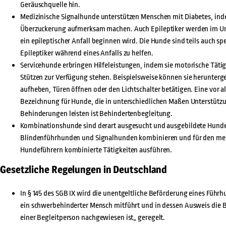
Geräuschquelle hin.
Medizinische Signalhunde unterstützen Menschen mit Diabetes, inde
Überzuckerung aufmerksam machen. Auch Epileptiker werden im Um
ein epileptischer Anfall beginnen wird. Die Hunde sind teils auch spe
Epileptiker während eines Anfalls zu helfen.
Servicehunde erbringen Hilfeleistungen, indem sie motorische Täti
Stützen zur Verfügung stehen. Beispielsweise können sie herunterg
aufheben, Türen öffnen oder den Lichtschalter betätigen. Eine vor a
Bezeichnung für Hunde, die in unterschiedlichen Maßen Unterstütz
Behinderungen leisten ist Behindertenbegleitung.
Kombinationshunde sind derart ausgesucht und ausgebildete Hunde,
Blindenführhunden und Signalhunden kombinieren und für den me
Hundeführern kombinierte Tätigkeiten ausführen.
Gesetzliche Regelungen in Deutschland
In § 145 des SGB IX wird die unentgeltliche Beförderung eines Führ
ein schwerbehinderter Mensch mitführt und in dessen Ausweis die
einer Begleitperson nachgewiesen ist„ geregelt.