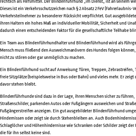
rechtlich als Hilfsmittel. Der Blindenführhund „im Dienst„ ist an seinem w
Dieses ist ein Verkehrsschutzzeichen nach § 2 Absatz 2 FeV (Fahrerlaubnis-V
Verkehrsteilnehmer zu besonderer Rücksicht verpflichtet. Gut ausgebilde
ihren Haltern ein hohes Maß an individueller Mobilität, Sicherheit und Una
dadurch einen entscheidenden Faktor für die gesellschaftliche Teilhabe bl
Ein Team aus Blindenführhundhalter und Blindenführhund wird als Führge
Mensch muss fließend den Ausweichmanövern des Hundes folgen können, 
nicht zu stören oder gar unmöglich zu machen.
Ein Blindenführhund sucht auf Anweisung Türen, Treppen, Zebrastreifen, T
freie Sitzplätze (beispielsweise in Bus oder Bahn) und vieles mehr. Er zeig
davor stehen bleibt.
Blindenführhunde sind dazu in der Lage, ihren Menschen sicher zu führen,
Straßenschilder, parkenden Autos oder Fußgängern ausweichen und Straße
Fußgängerstreifen anzeigen. Ein gut ausgebildeter Blindenführhund umgeh
Hindernissen oder zeigt sie durch Stehenbleiben an. Auch Bodenhinderniss
Schlaglöcher und Höhenhindernisse wie Schranken oder Schilder zeigt der
die für ihn selbst keine sind.