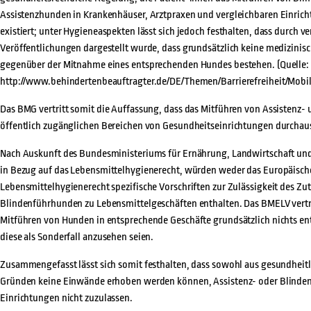
Assistenzhunden in Krankenhäuser, Arztpraxen und vergleichbaren Einricht
existiert; unter Hygieneaspekten lässt sich jedoch festhalten, dass durch v
Veröffentlichungen dargestellt wurde, dass grundsätzlich keine medizini
gegenüber der Mitnahme eines entsprechenden Hundes bestehen. (Quelle:
http://www.behindertenbeauftragter.de/DE/Themen/Barrierefreiheit/Mobil
Das BMG vertritt somit die Auffassung, dass das Mitführen von Assistenz-
öffentlich zugänglichen Bereichen von Gesundheitseinrichtungen durchaus
Nach Auskunft des Bundesministeriums für Ernährung, Landwirtschaft un
in Bezug auf das Lebensmittelhygienerecht, würden weder das Europäisch
Lebensmittelhygienerecht spezifische Vorschriften zur Zulässigkeit des Zut
Blindenführhunden zu Lebensmittelgeschäften enthalten. Das BMELV vertr
Mitführen von Hunden in entsprechende Geschäfte grundsätzlich nichts e
diese als Sonderfall anzusehen seien.
Zusammengefasst lässt sich somit festhalten, dass sowohl aus gesundheitl
Gründen keine Einwände erhoben werden können, Assistenz- oder Blinde
Einrichtungen nicht zuzulassen.