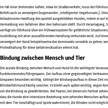
Im Fall einer drohenden Gefahr, etwa im Straßenverkehr, muss der Führhund
Befehl auch zu verweigern (sogenannter „intelligenter Ungehorsam„). Diese
teilautonome Handlung des speziell ausgebildeten Hundes, indem er auf e
Vermeidung von Gefahren über den Gehorsam stellt. Durch Veranlagung, S
verfügt ein Führhund über ein Frühwarnsystem für gefährliche Situationen,
Ausbildung mit einer auszuführenden Handlung verbunden wird. Auf eine
verweigert der Hund beispielsweise das Kommando vorwärts zu gehen, weil
Protesthaltung für diese Gefahrensituation erlernt hat.
Bindung zwischen Mensch und Tier
Die soziale Bindung zwischen Mensch und Hund ist die wichtigste Vorausse
funktionierendes Führgespann. Der Aufbau einer gegenseitigen Vertrauensba
Gespanns besonders wichtig. Gelingt der Bindungsaufbau in dieser Zeit ni
Blindenführhund häufig unsicher. Es bleibt auch später wichtig, engen Kon
um die Bindung zu gewährleisten. Bei Paaren, bei denen ein Partner sehen
dass die Hunde eine intensivere Beziehung zum sehenden Menschen aufbau
mit dem Tier beschäftigt und Spiele wahrnimmt, die Blinden nicht möglich