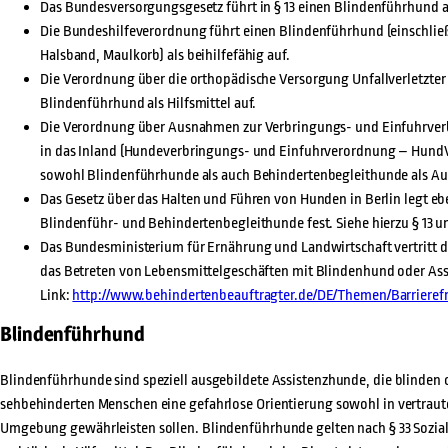
Das Bundesversorgungsgesetz führt in § 13 einen Blindenführhund als
Die Bundeshilfeverordnung führt einen Blindenführhund (einschließ
Halsband, Maulkorb) als beihilfefähig auf.
Die Verordnung über die orthopädische Versorgung Unfallverletzter f
Blindenführhund als Hilfsmittel auf.
Die Verordnung über Ausnahmen zur Verbringungs- und Einfuhrver
in das Inland (Hundeverbringungs- und Einfuhrverordnung – HundVe
sowohl Blindenführhunde als auch Behindertenbegleithunde als A
Das Gesetz über das Halten und Führen von Hunden in Berlin legt e
Blindenführ- und Behindertenbegleithunde fest. Siehe hierzu § 13 un
Das Bundesministerium für Ernährung und Landwirtschaft vertritt d
das Betreten von Lebensmittelgeschäften mit Blindenhund oder Assi
Link:
http://www.behindertenbeauftragter.de/DE/Themen/Barrierefr
Blindenführhund
Blindenführhunde sind speziell ausgebildete Assistenzhunde, die blinden
sehbehinderten Menschen eine gefahrlose Orientierung sowohl in vertraute
Umgebung gewährleisten sollen. Blindenführhunde gelten nach § 33 Sozial