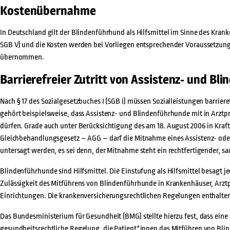
Kostenübernahme
In Deutschland gilt der Blindenführhund als Hilfsmittel im Sinne des Krank
SGB V) und die Kosten werden bei Vorliegen entsprechender Voraussetzu
übernommen.
Barrierefreier Zutritt von Assistenz- und B
Nach § 17 des Sozialgesetzbuches I (SGB I) müssen Sozialleistungen barrier
gehört beispielsweise, dass Assistenz- und Blindenführhunde mit in Ar
dürfen. Grade auch unter Berücksichtigung des am 18. August 2006 in Kraf
Gleichbehandlungsgesetz – AGG – darf die Mitnahme eines Assistenz- ode
untersagt werden, es sei denn, der Mitnahme steht ein rechtfertigender, s
Blindenführhunde sind Hilfsmittel. Die Einstufung als Hilfsmittel besagt j
Zulässigkeit des Mitführens von Blindenführhunde in Krankenhäuser, Arzt
Einrichtungen. Die krankenversicherungsrechtlichen Regelungen enthalten
Das Bundesministerium für Gesundheit (BMG) stellte hierzu fest, dass eine
gesundheitsrechtliche Regelung, die Patient*innen das Mitführen von Bl