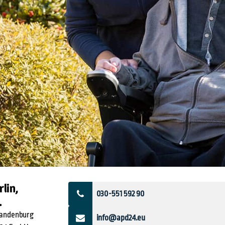
lin,
030-551 592 90
.
Brandenburg
info@apd24.eu