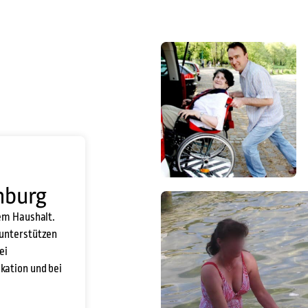
nburg
rem Haushalt.
 unterstützen
ei
kation und bei