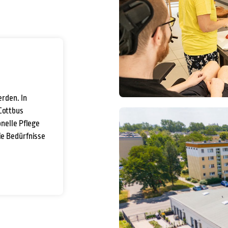
erden. In
Cottbus
onelle Pflege
ie Bedürfnisse